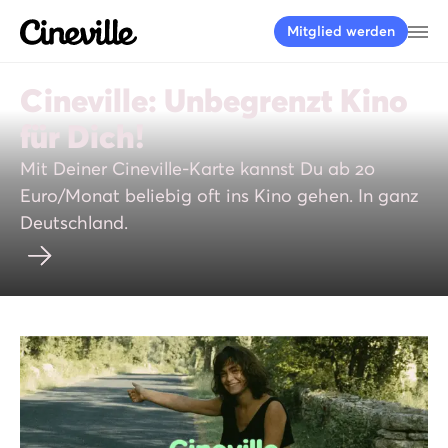
Cineville Logo
Me
Mitglied werden
Cineville: Unbegrenzt Kino
für Dich!
Mit Deiner Cineville-Karte kannst Du ab 20
Euro/Monat beliebig oft ins Kino gehen. In ganz
Deutschland.