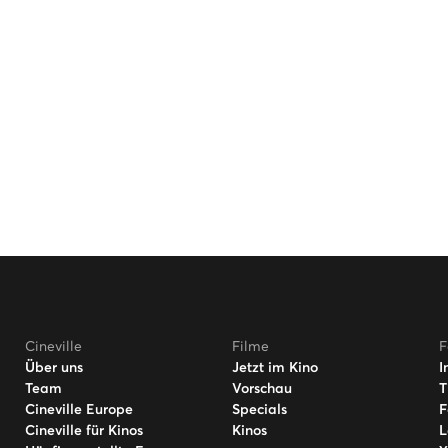
Cineville
Filme
F
Über uns
Jetzt im Kino
I
Team
Vorschau
T
Cineville Europe
Specials
F
Cineville für Kinos
Kinos
L