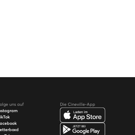
olge uns auf
Die Cineville-App
nstagram
ikTok
acebook
etterboxd