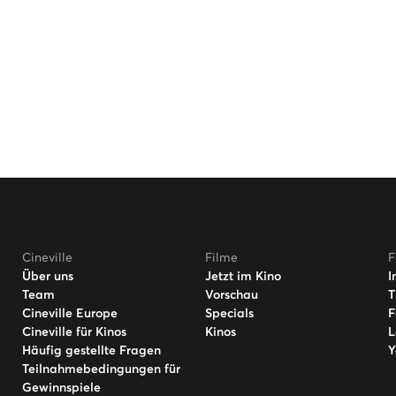
Cineville
Filme
F
Über uns
Jetzt im Kino
I
Team
Vorschau
T
Cineville Europe
Specials
F
Cineville für Kinos
Kinos
L
Häufig gestellte Fragen
Y
Teilnahmebedingungen für
Gewinnspiele