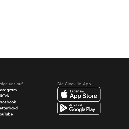
olge uns auf
Die Cineville-App
nstagram
ikTok
acebook
etterboxd
ouTube