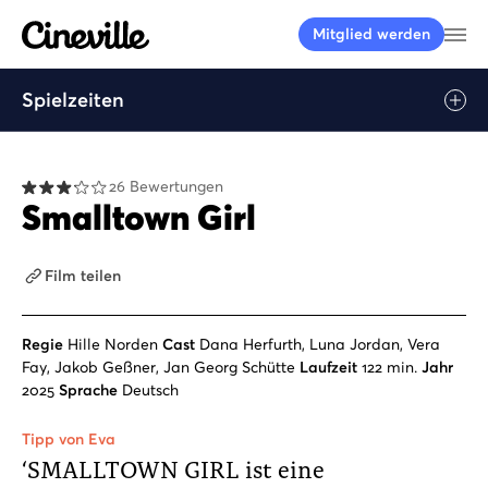
Cineville Logo
Me
Mitglied werden
Spielzeiten
26 Bewertungen
Smalltown Girl
Film teilen
Regie
Hille Norden
Cast
Dana Herfurth, Luna Jordan, Vera
Fay, Jakob Geßner, Jan Georg Schütte
Laufzeit
122 min.
Jahr
2025
Sprache
Deutsch
Tipp von Eva
‘SMALLTOWN GIRL ist eine