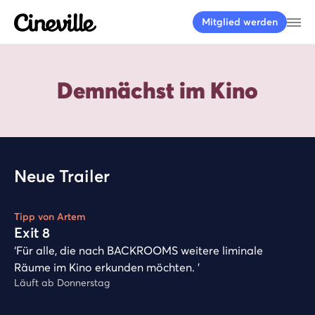
Cineville Logo
Me
Mitglied werden
Demnächst im Kino
Neue Trailer
Play
Tipp von Artem
Exit 8
‘Für alle, die nach BACKROOMS weitere liminale
Räume im Kino erkunden möchten. ’
Läuft ab Donnerstag
Play