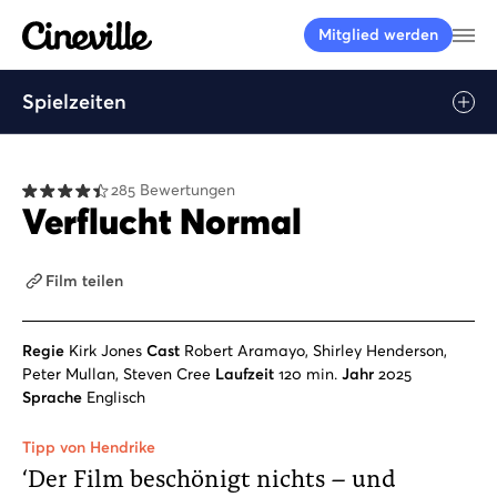
Cineville Logo
Me
Mitglied werden
Spielzeiten
Play
285 Bewertungen
Verflucht Normal
Film teilen
Regie
Kirk Jones
Cast
Robert Aramayo, Shirley Henderson,
Peter Mullan, Steven Cree
Laufzeit
120 min.
Jahr
2025
Sprache
Englisch
Tipp von Hendrike
‘Der Film beschönigt nichts – und