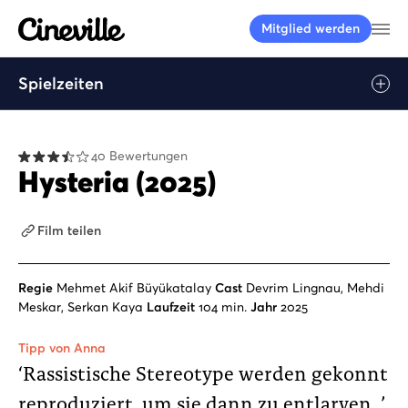
Cineville Logo
Me
Mitglied werden
Spielzeiten
Play
40 Bewertungen
Hysteria (2025)
Film teilen
Regie
Mehmet Akif Büyükatalay
Cast
Devrim Lingnau, Mehdi
Meskar, Serkan Kaya
Laufzeit
104 min.
Jahr
2025
Tipp von Anna
‘Rassistische Stereotype werden gekonnt
reproduziert, um sie dann zu entlarven. ’