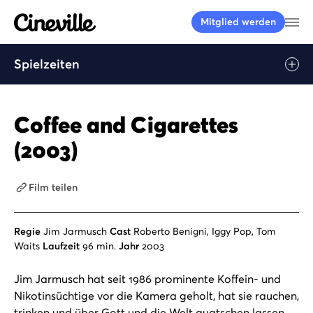
Cineville Logo
Me
Mitglied werden
Spielzeiten
Coffee and Cigarettes
(2003)
Film teilen
Regie
Jim Jarmusch
Cast
Roberto Benigni, Iggy Pop, Tom
Waits
Laufzeit
96 min.
Jahr
2003
Jim Jarmusch hat seit 1986 prominente Koffein- und
Nikotinsüchtige vor die Kamera geholt, hat sie rauchen,
trinken und über Gott und die Welt quatschen lassen.