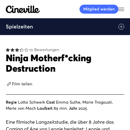
Cineville Logo
Me
Mitglied werden
Spielzeiten
Play
10 Bewertungen
Ninja Motherf*cking
Destruction
Film teilen
Regie
Lotta Schwerk
Cast
Emma Suthe, Marie Tragousti,
Merle von Mach
Laufzeit
89 min.
Jahr
2025
Eine filmische Langzeitstudie, die über 8 Jahre das
Coming of Age von Leonie begleitet: Leonie und