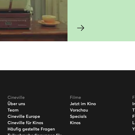
Cineville
Filme
F
Über uns
Jetzt im Kino
I
Team
Vorschau
T
Cineville Europe
Specials
F
Cineville für Kinos
Kinos
L
Häufig gestellte Fragen
Y