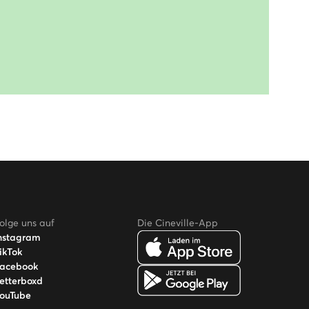
olge uns auf
Die Cineville-App
nstagram
ikTok
acebook
etterboxd
ouTube