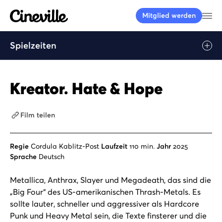
Cineville Logo
Me
Mitglied werden
Spielzeiten
Play
Kreator. Hate & Hope
Film teilen
Regie
Cordula Kablitz-Post
Laufzeit
110 min.
Jahr
2025
Sprache
Deutsch
Metallica, Anthrax, Slayer und Megadeath, das sind die
„Big Four“ des US-amerikanischen Thrash-Metals. Es
sollte lauter, schneller und aggressiver als Hardcore
Punk und Heavy Metal sein, die Texte finsterer und die