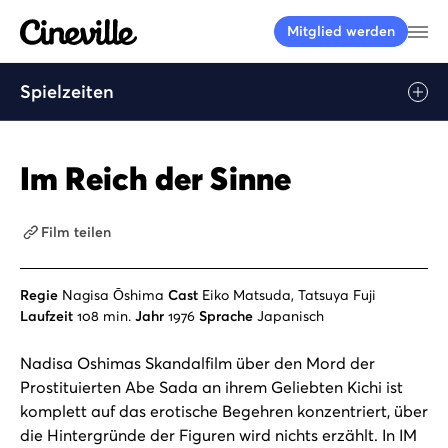
Cineville Logo
Me
Mitglied werden
Spielzeiten
Play
Im Reich der Sinne
Film teilen
Regie
Nagisa Ōshima
Cast
Eiko Matsuda, Tatsuya Fuji
Laufzeit
108 min.
Jahr
1976
Sprache
Japanisch
Nadisa Oshimas Skandalfilm über den Mord der
Prostituierten Abe Sada an ihrem Geliebten Kichi ist
komplett auf das erotische Begehren konzentriert, über
die Hintergründe der Figuren wird nichts erzählt. In IM