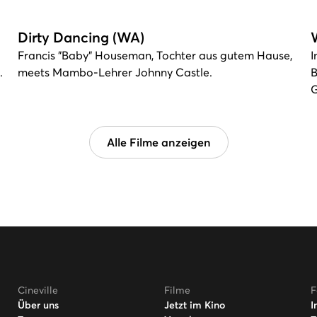
Dirty Dancing (WA)
Francis "Baby" Houseman, Tochter aus gutem Hause,
I
.
meets Mambo-Lehrer Johnny Castle.
B
G
Alle Filme anzeigen
Cineville
Filme
F
Über uns
Jetzt im Kino
I