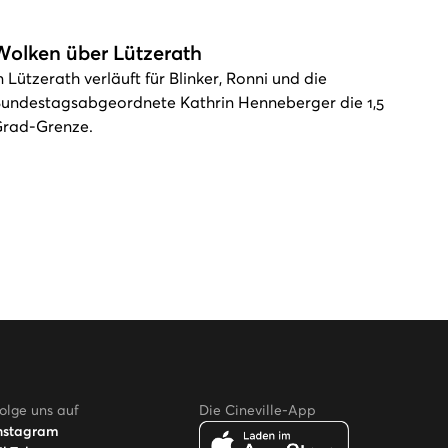
Wolken über Lützerath
n Lützerath verläuft für Blinker, Ronni und die
undestagsabgeordnete Kathrin Henneberger die 1,5
rad-Grenze.
olge uns auf
Die Cineville-App
nstagram