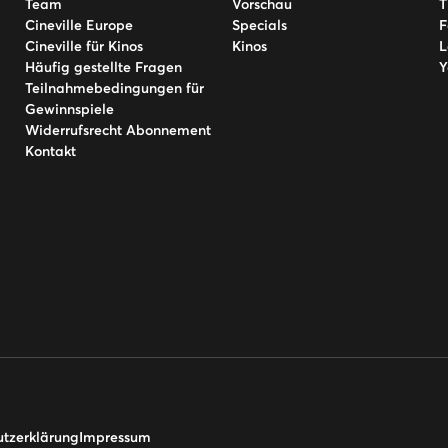
Team
Vorschau
T
Cineville Europe
Specials
F
Cineville für Kinos
Kinos
L
Häufig gestellte Fragen
Y
Teilnahmebedingungen für
Gewinnspiele
Widerrufsrecht Abonnement
Kontakt
tzerklärung
Impressum