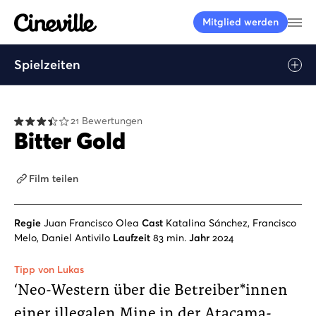
Cineville Logo
Me
Mitglied werden
Spielzeiten
Play
21 Bewertungen
Bitter Gold
Film teilen
Regie
Juan Francisco Olea
Cast
Katalina Sánchez, Francisco
Melo, Daniel Antivilo
Laufzeit
83 min.
Jahr
2024
Tipp von Lukas
‘Neo-Western über die Betreiber*innen
einer illegalen Mine in der Atacama-