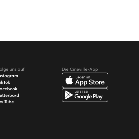
olge uns auf
Die Cineville-App
nstagram
ikTok
acebook
etterboxd
ouTube