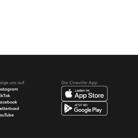
olge uns auf
Die Cineville-App
nstagram
ikTok
acebook
etterboxd
ouTube