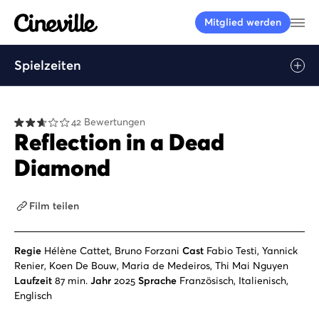
Cineville Logo
Me
Mitglied werden
Spielzeiten
Play
42 Bewertungen
Reflection in a Dead
Diamond
Film teilen
Regie
Hélène Cattet, Bruno Forzani
Cast
Fabio Testi, Yannick
Renier, Koen De Bouw, Maria de Medeiros, Thi Mai Nguyen
Laufzeit
87 min.
Jahr
2025
Sprache
Französisch, Italienisch,
Englisch