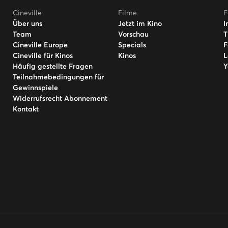
Cineville
Filme
F
Über uns
Jetzt im Kino
I
Team
Vorschau
T
Cineville Europe
Specials
F
Cineville für Kinos
Kinos
L
Häufig gestellte Fragen
Y
Teilnahmebedingungen für
Gewinnspiele
Widerrufsrecht Abonnement
Kontakt