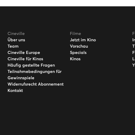
Cineville
Filme
F
Über uns
Jetzt im Kino
I
Team
Vorschau
T
Cineville Europe
Specials
F
Cineville für Kinos
Kinos
L
Häufig gestellte Fragen
Y
Teilnahmebedingungen für
Gewinnspiele
Widerrufsrecht Abonnement
Kontakt