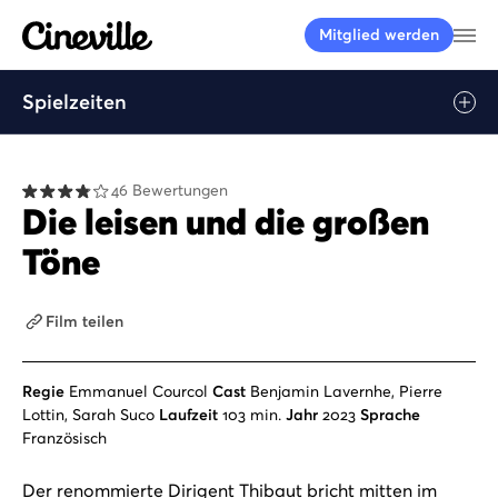
Cineville Logo
Me
Mitglied werden
Spielzeiten
Play
46 Bewertungen
Die leisen und die großen
Töne
Film teilen
Regie
Emmanuel Courcol
Cast
Benjamin Lavernhe, Pierre
Lottin, Sarah Suco
Laufzeit
103 min.
Jahr
2023
Sprache
Französisch
Der renommierte Dirigent Thibaut bricht mitten im