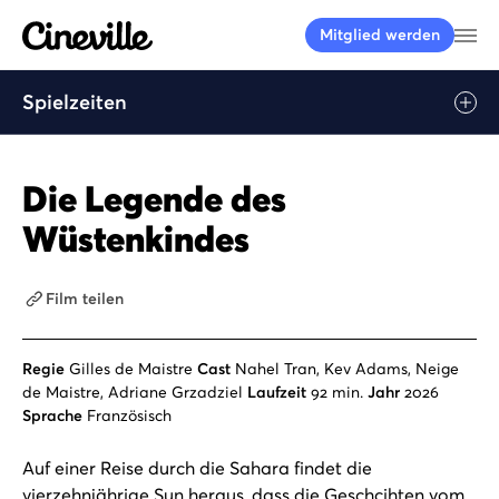
Cineville Logo
Me
Mitglied werden
Spielzeiten
Play
Die Legende des
Wüstenkindes
Film teilen
Regie
Gilles de Maistre
Cast
Nahel Tran, Kev Adams, Neige
de Maistre, Adriane Grzadziel
Laufzeit
92 min.
Jahr
2026
Sprache
Französisch
Auf einer Reise durch die Sahara findet die
vierzehnjährige Sun heraus, dass die Geschcihten vom